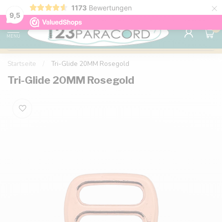
×
1173
Bewertungen
Kostenlose Lieferung nach Hause ab 150 €
9.6
9,5
0
MENU
Startseite
/
Tri-Glide 20MM Rosegold
Tri-Glide 20MM Rosegold