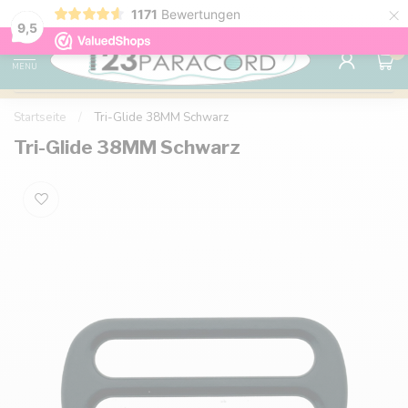
×
1171
Bewertungen
Kostenlose Lieferung nach Hause ab 150 €
9.6
9,5
0
MENU
Startseite
/
Tri-Glide 38MM Schwarz
Tri-Glide 38MM Schwarz