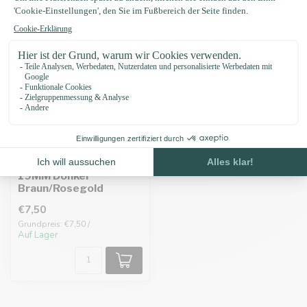
Vetleder Adapter
19MM Donkel
Braun/Rosegold
€7,50
Grundpreis: €7,50 /
Auf Lager