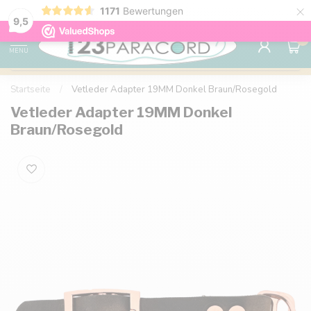
×
1171
Bewertungen
Kostenlose Lieferung nach Hause ab 150 €
9.6
9,5
0
MENU
Startseite
/
Vetleder Adapter 19MM Donkel Braun/Rosegold
Vetleder Adapter 19MM Donkel
Braun/Rosegold