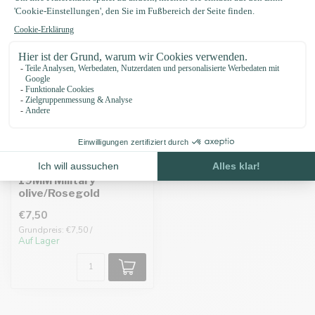
Vetleder Adapter
19MM Military
olive/Rosegold
€7,50
Grundpreis: €7,50 /
Auf Lager