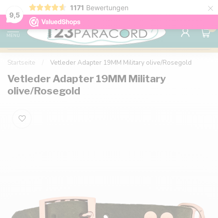
×
1171
Bewertungen
Kostenlose Lieferung nach Hause ab 150 €
9.6
9,5
0
MENU
Startseite
/
Vetleder Adapter 19MM Military olive/Rosegold
Vetleder Adapter 19MM Military
olive/Rosegold