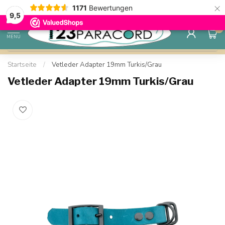
×
Sparen Sie mit Ihrem Konto und sichern Sie sich
1171
Bewertungen
Kostenlos
9.6
Rabatte.
9,5
0
MENU
Startseite
/
Vetleder Adapter 19mm Turkis/Grau
Vetleder Adapter 19mm Turkis/Grau