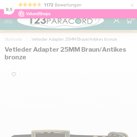
×
1172
Bewertungen
Kostenlose Lieferung nach Hause ab 150 €
9.6
9,5
0
MENU
Startseite
/
Vetleder Adapter 25MM Braun/Antikes bronze
Vetleder Adapter 25MM Braun/Antikes
bronze