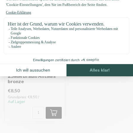
Vetleder Adapter
25MM Braun/Antikes
bronze
€8,50
Grundpreis: €8,50 /
Auf Lager