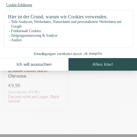
Vetleder Adapter
25MM Olive/Neo-
Chrome
€9,95
Grundpreis: €9,95 /
Derzeit nicht auf Lager. Bald
zurück!