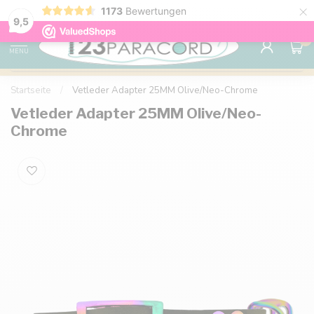
×
1173
Bewertungen
Kostenlose Lieferung nach Hause ab 150 €
9.6
9,5
0
MENU
Startseite
/
Vetleder Adapter 25MM Olive/Neo-Chrome
Vetleder Adapter 25MM Olive/Neo-
Chrome