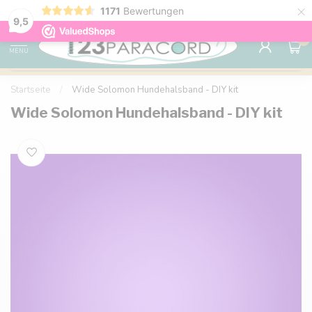
×
Sparen Sie mit Ihrem Konto und sichern Sie sich
1171
Bewertungen
Kostenlos
9.6
Rabatte.
9,5
0
MENU
Startseite
/
Wide Solomon Hundehalsband - DIY kit
Wide Solomon Hundehalsband - DIY kit