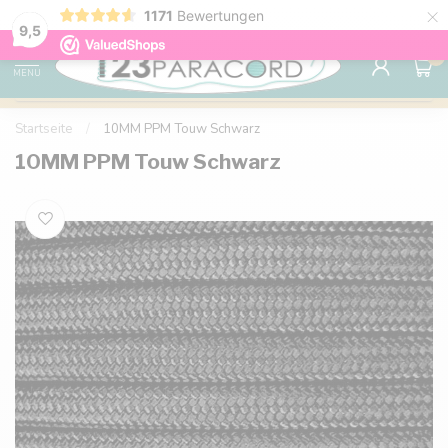
×
1171
Bewertungen
Kostenlose Lieferung nach Hause ab 150 €
9.6
9,5
0
MENU
Startseite
/
10MM PPM Touw Schwarz
10MM PPM Touw Schwarz