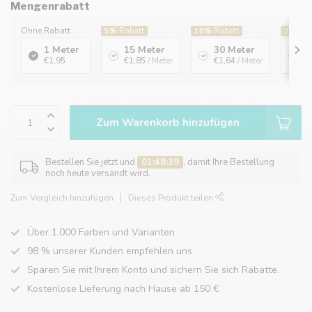
Mengenrabatt
Ohne Rabatt
5%
Rabatt
16%
Rabatt
20%
Ra
1 Meter
15 Meter
30 Meter
1
€1,95
€1,85
/ Meter
€1,64
/ Meter
€
Zum Warenkorb hinzufügen
Bestellen Sie jetzt und
01:48:39
, damit Ihre Bestellung
noch heute versandt wird.
Zum Vergleich hinzufügen
Dieses Produkt teilen
Über 1.000 Farben und Varianten
98 % unserer Kunden empfehlen uns
Sparen Sie mit Ihrem Konto und sichern Sie sich Rabatte.
Kostenlose Lieferung nach Hause ab 150 €