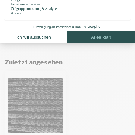
Microcord 1.4MM Gold Braun
€0,27
€0,23
Auf Lager
Zuletzt angesehen