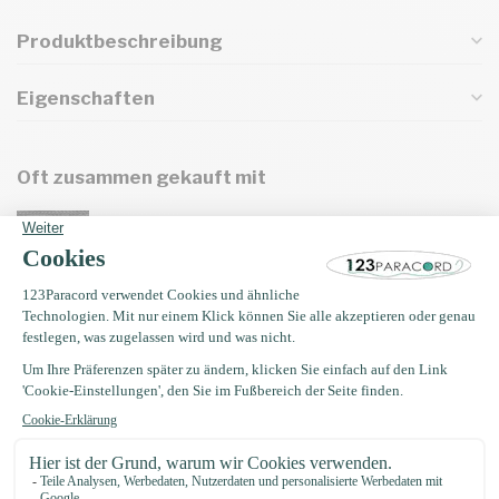
Produktbeschreibung
Eigenschaften
Oft zusammen gekauft mit
Microcord 1.4MM Schwarz
€0,27
Auf Lager
Microcord 1.4MM Rot Chili
€0,27
€0,23
Auf Lager
Microcord 1.4MM Greece Blau
€0,27
€0,23
Auf Lager