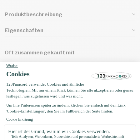
Produktbeschreibung
Eigenschaften
Oft zusammen gekauft mit
Microcord 1.4MM Greece Blau -
40 mtr
€5,95
Derzeit nicht auf Lager. Bald zurück!
10MM PPM Seil Rosa
€1,95
Auf Lager
10MM PPM Seil weiß
€1,95