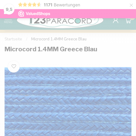
×
1171
Bewertungen
Kostenlose Lieferung nach Hause ab 150 €
9.6
9,5
0
MENU
Startseite
/
Microcord 1.4MM Greece Blau
Microcord 1.4MM Greece Blau