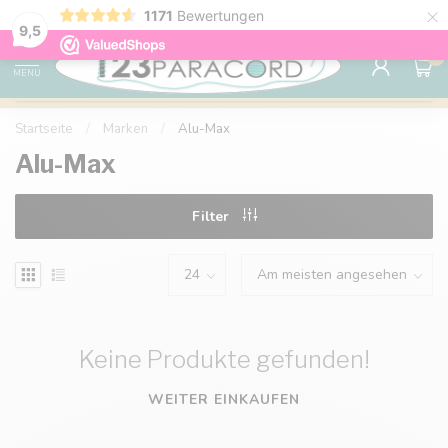
×
1171
Bewertungen
Kostenlose Lieferung nach Hause ab 150 €
9.6
9,5
0
MENU
Startseite
/
Marken
/
Alu-Max
Alu-Max
Filter
Keine Produkte gefunden!
WEITER EINKAUFEN