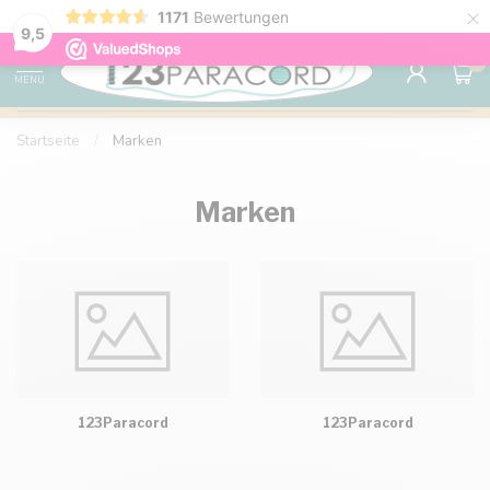
×
1171
Bewertungen
Kostenlose Lieferung nach Hause ab 150 €
9.6
9,5
0
MENU
Startseite
/
Marken
Marken
123Paracord
123Paracord