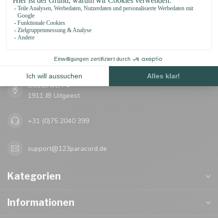
123Paracord
let's go knots!
Oosterwerf 4
1911 JB Uitgeest
+31 (0)75 2040 399
support@123paracord.de
Kategorien
Informationen