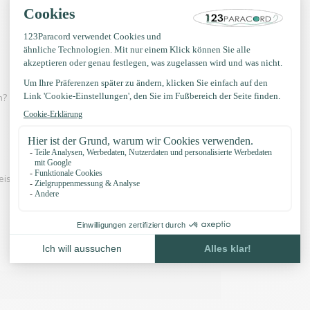
? Dann schau dir eines der Videos unten an:
eispiel unserer Knöpfe und unser Zubehör: