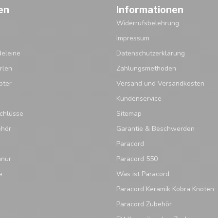
en
Informationen
Widerrufsbelehrung
Impressum
eleine
Datenschutzerklärung
rlen
Zahlungsmethoden
pter
Versand und Versandkosten
Kundenservice
chlüsse
Sitemap
ehör
Garantie & Beschwerden
Paracord
hnur
Paracord 550
e
Was ist Paracord
Paracord Keramik Kobra Knoten
Paracord Zubehör