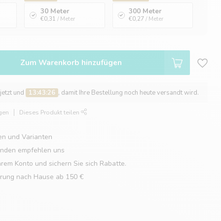
30 Meter
300 Meter
€0,31
/ Meter
€0,27
/ Meter
Zum Warenkorb hinzufügen
 jetzt und
13:43:25
, damit Ihre Bestellung noch heute versandt wird.
gen
Dieses Produkt teilen
en und Varianten
unden empfehlen uns
hrem Konto und sichern Sie sich Rabatte.
erung nach Hause ab 150 €