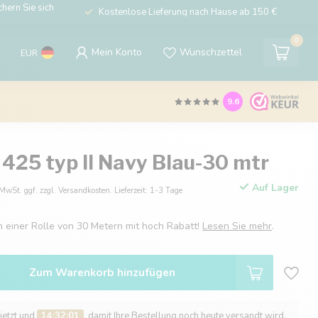
hern Sie sich
Kostenlose Lieferung nach Hause ab 150 €
0
Mein Konto
Wunschzettel
EUR
9.6
425 typ II Navy Blau-30 mtr
Auf Lager
 MwSt. ggf. zzgl. Versandkosten. Lieferzeit: 1-3 Tage
in einer Rolle von 30 Metern mit hoch Rabatt!
Lesen Sie mehr
.
Zum Warenkorb hinzufügen
 jetzt und
14:32:00
, damit Ihre Bestellung noch heute versandt wird.