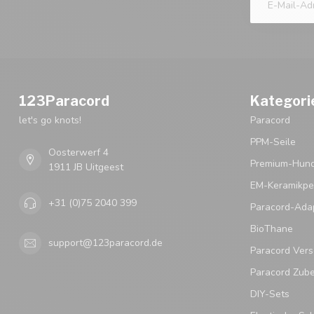
123Paracord
Kategori
let's go knots!
Paracord
PPM-Seile
Oosterwerf 4
Premium-Hund
1911 JB Uitgeest
EM-Keramikpe
+31 (0)75 2040 399
Paracord-Ada
BioThane
support@123paracord.de
Paracord Vers
Paracord Zub
DIY-Sets