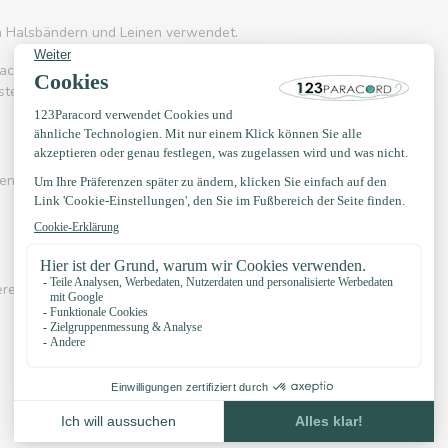
on Halsbändern und Leinen verwendet.
acord 550 häufig eingesetzt wird. Es kennt
rstellung von Hängematten, Schnürsenkel, Gürtel
en? Sehen Sie sich eines der Videos unten an:
erer eigenen Knotenbeispiele, YouTube Kanal,