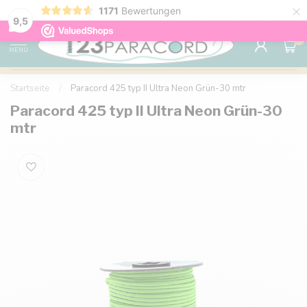
×
1171
Bewertungen
Kostenlose Lieferung nach Hause ab 150 €
9.6
9,5
0
MENU
Startseite
/
Paracord 425 typ II Ultra Neon Grün-30 mtr
Paracord 425 typ II Ultra Neon Grün-30
mtr