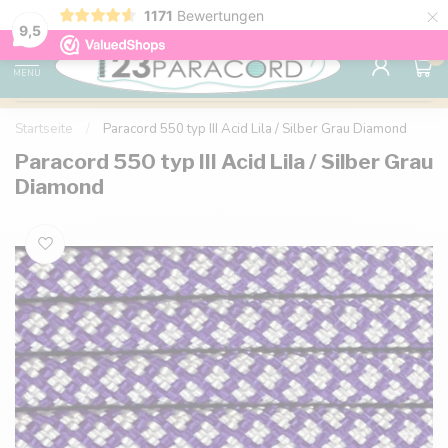
×
1171
Bewertungen
Kostenlose Lieferung nach Hause ab 150 €
9.6
9,5
0
MENU
Startseite
/
Paracord 550 typ III Acid Lila / Silber Grau Diamond
Paracord 550 typ III Acid Lila / Silber Grau
Diamond