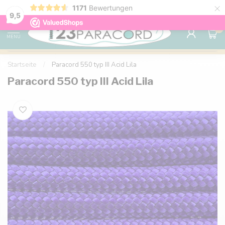
×
1171
Bewertungen
Kostenlose Lieferung nach Hause ab 150 €
9.6
9,5
0
MENU
Startseite
/
Paracord 550 typ III Acid Lila
Paracord 550 typ III Acid Lila