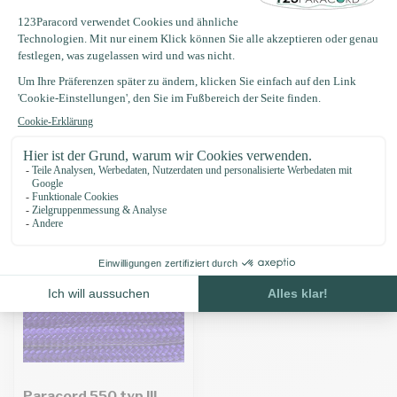
Produktbeschreibung
Eigenschaften
Zuletzt angesehen
Paracord 550 typ III