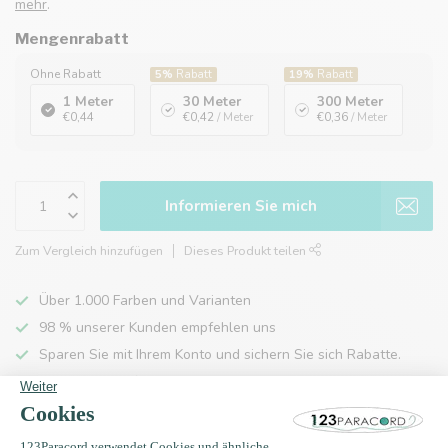
mehr
.
Mengenrabatt
Ohne Rabatt
5%
Rabatt
19%
Rabatt
1 Meter
30 Meter
300 Meter
€0,44
€0,42
/ Meter
€0,36
/ Meter
Informieren Sie mich
Zum Vergleich hinzufügen
Dieses Produkt teilen
Über 1.000 Farben und Varianten
98 % unserer Kunden empfehlen uns
Sparen Sie mit Ihrem Konto und sichern Sie sich Rabatte.
Kostenlose Lieferung nach Hause ab 150 €