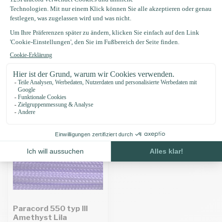
Produktbeschreibung
Eigenschaften
Zuletzt angesehen
Paracord 550 typ III
Amethyst Lila