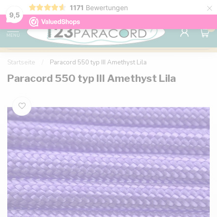
×
1171
Bewertungen
Kostenlose Lieferung nach Hause ab 150 €
9.6
9,5
0
MENU
Startseite
/
Paracord 550 typ III Amethyst Lila
Paracord 550 typ III Amethyst Lila