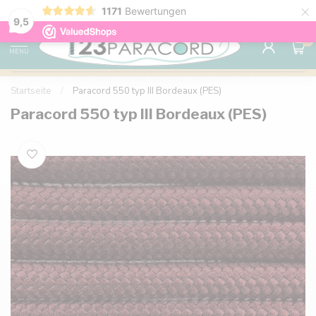
×
1171
Bewertungen
Kostenlose Lieferung nach Hause ab 150 €
9.6
9,5
0
MENU
Startseite
/
Paracord 550 typ III Bordeaux (PES)
Paracord 550 typ III Bordeaux (PES)