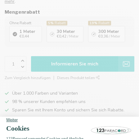
mehr
.
Mengenrabatt
Ohne Rabatt
5%
Rabatt
19%
Rabatt
1 Meter
30 Meter
300 Meter
€0,44
€0,42
/ Meter
€0,36
/ Meter
Informieren Sie mich
Zum Vergleich hinzufügen
Dieses Produkt teilen
Über 1.000 Farben und Varianten
98 % unserer Kunden empfehlen uns
Sparen Sie mit Ihrem Konto und sichern Sie sich Rabatte.
Kostenlose Lieferung nach Hause ab 150 €