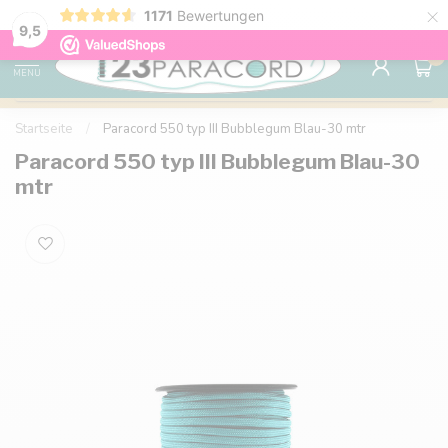
×
1171
Bewertungen
Kostenlose Lieferung nach Hause ab 150 €
9.6
9,5
0
MENU
Startseite
/
Paracord 550 typ III Bubblegum Blau-30 mtr
Paracord 550 typ III Bubblegum Blau-30
mtr