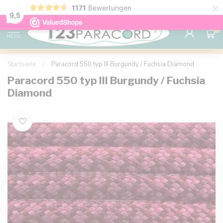
×
1171
Bewertungen
Kostenlose Lieferung nach Hause ab 150 €
9.6
9,5
0
MENU
Startseite
/
Paracord 550 typ III Burgundy / Fuchsia Diamond
Paracord 550 typ III Burgundy / Fuchsia
Diamond