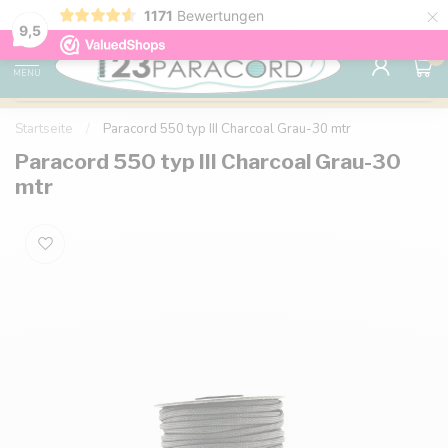
×
1171
Bewertungen
Kostenlose Lieferung nach Hause ab 150 €
9.6
9,5
0
MENU
Startseite
/
Paracord 550 typ III Charcoal Grau-30 mtr
Paracord 550 typ III Charcoal Grau-30
mtr