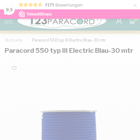
×
1171
Bewertungen
Kostenlose Lieferung nach Hause ab 150 €
9.6
9,5
0
MENU
Startseite
/
Paracord 550 typ III Electric Blau-30 mtr
Paracord 550 typ III Electric Blau-30 mtr