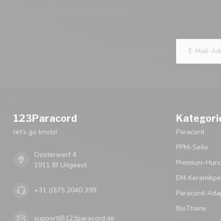
123Paracord
Kategori
let's go knots!
Paracord
PPM-Seile
Oosterwerf 4
Premium-Hund
1911 JB Uitgeest
EM-Keramikpe
+31 (0)75 2040 399
Paracord-Ada
BioThane
support@123paracord.de