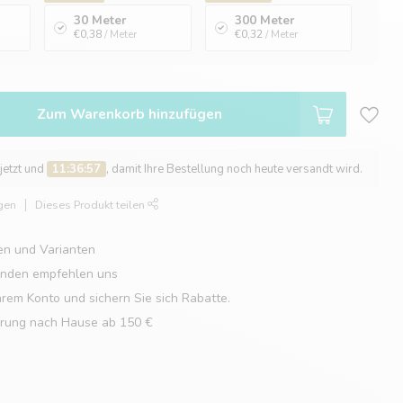
30 Meter
300 Meter
€0,38
/ Meter
€0,32
/ Meter
Zum Warenkorb hinzufügen
 jetzt und
11:36:56
, damit Ihre Bestellung noch heute versandt wird.
gen
Dieses Produkt teilen
en und Varianten
unden empfehlen uns
hrem Konto und sichern Sie sich Rabatte.
erung nach Hause ab 150 €