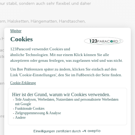
 nur stabil, sondern auch sehr flexibel und daher
ern, Halsketten, Hängematten, Handtaschen,
on Halsbändern und Leinen verwendet.
acord 550 häufig eingesetzt wird. Es kennt
rstellung von Hängematten, Schnürsenkel, Gürtel
en? Sehen Sie sich eines der Videos unten an:
erer eigenen Knotenbeispiele, YouTube Kanal,