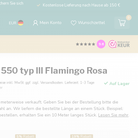
hern Sie sich
Kostenlose Lieferung nach Hause ab 150 €
0
Mein Konto
Wunschzettel
EUR
9.6
550 typ III Flamingo Rosa
eise inkl. MwSt. ggf. zzgl. Versandkosten. Lieferzeit: 1-3 Tage
Auf Lager
er
 meterweise verkauft. Geben Sie bei der Bestellung bitte die
 an. Wir liefern die bestellte Länge an einem Stück. Beispiel:
estellen, erhalten Sie ein 10 Meter langes Stück.
Lesen Sie mehr
.
5%
Rabatt
19%
Rabatt