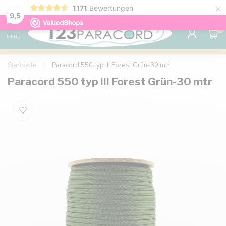
×
1171
Bewertungen
Kostenlose Lieferung nach Hause ab 150 €
9.6
9,5
0
MENU
Startseite
/
Paracord 550 typ III Forest Grün-30 mtr
Paracord 550 typ III Forest Grün-30 mtr