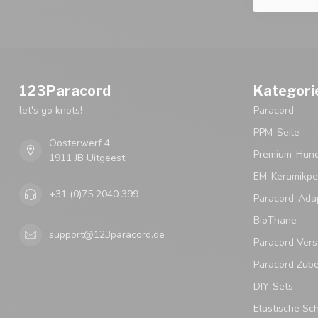
123Paracord
Kategori
let's go knots!
Paracord
PPM-Seile
Oosterwerf 4
Premium-Hund
1911 JB Uitgeest
EM-Keramikpe
+31 (0)75 2040 399
Paracord-Ada
BioThane
support@123paracord.de
Paracord Vers
Paracord Zub
DIY-Sets
Elastische Sc