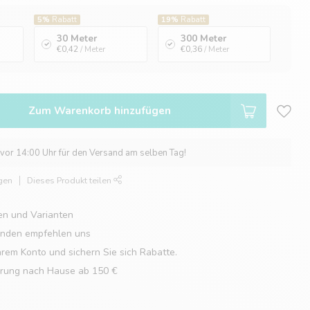
5%
Rabatt
19%
Rabatt
30 Meter
300 Meter
€0,42
/ Meter
€0,36
/ Meter
Zum Warenkorb hinzufügen
 vor 14:00 Uhr für den Versand am selben Tag!
gen
Dieses Produkt teilen
en und Varianten
unden empfehlen uns
hrem Konto und sichern Sie sich Rabatte.
erung nach Hause ab 150 €