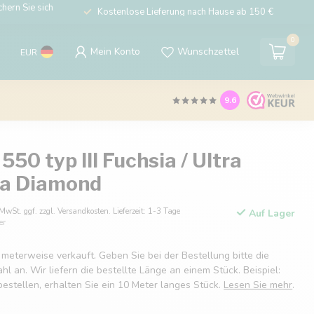
hern Sie sich
Kostenlose Lieferung nach Hause ab 150 €
0
Mein Konto
Wunschzettel
EUR
9.6
550 typ III Fuchsia / Ultra
a Diamond
 MwSt. ggf. zzgl. Versandkosten. Lieferzeit: 1-3 Tage
Auf Lager
er
 meterweise verkauft. Geben Sie bei der Bestellung bitte die
 an. Wir liefern die bestellte Länge an einem Stück. Beispiel:
estellen, erhalten Sie ein 10 Meter langes Stück.
Lesen Sie mehr
.