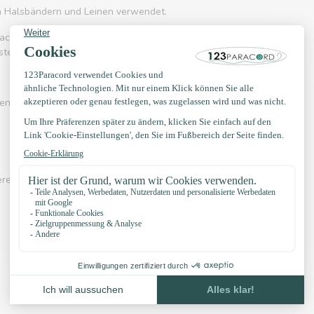
on Halsbändern und Leinen verwendet.
acord 550 häufig eingesetzt wird. Es kennt
rstellung von Hängematten, Schnürsenkel, Gürtel
en? Sehen Sie sich eines der Videos unten an:
erer eigenen Knotenbeispiele, YouTube Kanal,