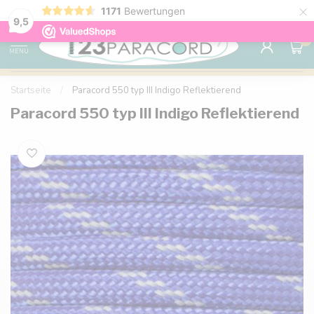
×
1171
Bewertungen
Kostenlose Lieferung nach Hause ab 150 €
9.6
9,5
0
MENU
Startseite
/
Paracord 550 typ III Indigo Reflektierend
Paracord 550 typ III Indigo Reflektierend