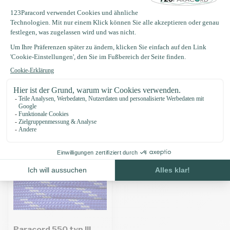
Produktbeschreibung
Eigenschaften
Zuletzt angesehen
Paracord 550 typ III