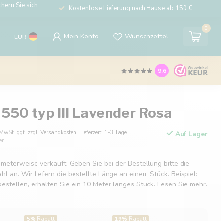
hern Sie sich
Kostenlose Lieferung nach Hause ab 150 €
0
Mein Konto
Wunschzettel
EUR
9.6
550 typ III Lavender Rosa
 MwSt. ggf. zzgl. Versandkosten. Lieferzeit: 1-3 Tage
Auf Lager
er
 meterweise verkauft. Geben Sie bei der Bestellung bitte die
 an. Wir liefern die bestellte Länge an einem Stück. Beispiel:
estellen, erhalten Sie ein 10 Meter langes Stück.
Lesen Sie mehr
.
5%
Rabatt
19%
Rabatt