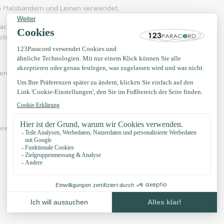
on Halsbändern und Leinen verwendet.
acord 550 häufig eingesetzt wird. Es kennt
rstellung von Hängematten, Schnürsenkel, Gürtel
en? Sehen Sie sich eines der Videos unten an:
erer eigenen Knotenbeispiele, YouTube Kanal,