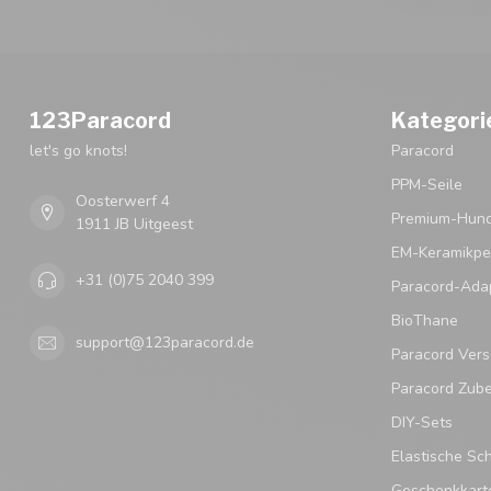
123Paracord
Kategori
let's go knots!
Paracord
PPM-Seile
Oosterwerf 4
Premium-Hund
1911 JB Uitgeest
EM-Keramikpe
+31 (0)75 2040 399
Paracord-Ada
BioThane
support@123paracord.de
Paracord Vers
Paracord Zub
DIY-Sets
Elastische Sc
Geschenkkart