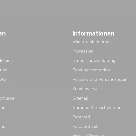
en
Informationen
Widerrufsbelehrung
Impressum
eleine
Datenschutzerklärung
rlen
Zahlungsmethoden
pter
Versand und Versandkosten
Kundenservice
chlüsse
Sitemap
ehör
Garantie & Beschwerden
Paracord
hnur
Paracord 550
e
Was ist Paracord