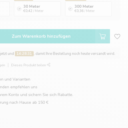
30 Meter
300 Meter
€0,42
/ Meter
€0,36
/ Meter
Zum Warenkorb hinzufügen
 jetzt und
14:28:30
, damit Ihre Bestellung noch heute versandt wird.
gen
Dieses Produkt teilen
en und Varianten
unden empfehlen uns
hrem Konto und sichern Sie sich Rabatte.
erung nach Hause ab 150 €