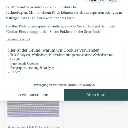
Produktbeschreibung
Eigenschaften
Zuletzt angesehen
Paracord 550 typ III Lila