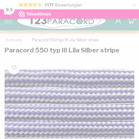
×
1171
Bewertungen
Kostenlose Lieferung nach Hause ab 150 €
9.6
9,5
0
MENU
Startseite
/
Paracord 550 typ III Lila Silber stripe
Paracord 550 typ III Lila Silber stripe