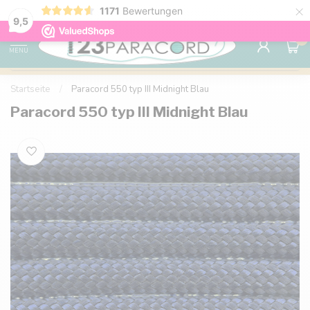
×
1171
Bewertungen
Kostenlose Lieferung nach Hause ab 150 €
9.6
9,5
0
MENU
Startseite
/
Paracord 550 typ III Midnight Blau
Paracord 550 typ III Midnight Blau