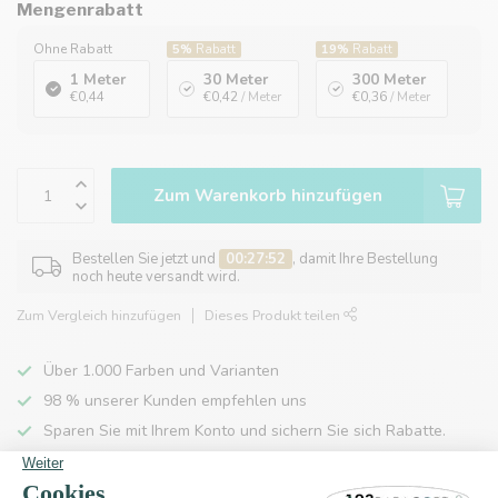
Mengenrabatt
Ohne Rabatt
5%
Rabatt
19%
Rabatt
1 Meter
30 Meter
300 Meter
€0,44
€0,42
/ Meter
€0,36
/ Meter
Zum Warenkorb hinzufügen
Bestellen Sie jetzt und
00:27:52
, damit Ihre Bestellung
noch heute versandt wird.
Zum Vergleich hinzufügen
Dieses Produkt teilen
Über 1.000 Farben und Varianten
98 % unserer Kunden empfehlen uns
Sparen Sie mit Ihrem Konto und sichern Sie sich Rabatte.
Kostenlose Lieferung nach Hause ab 150 €