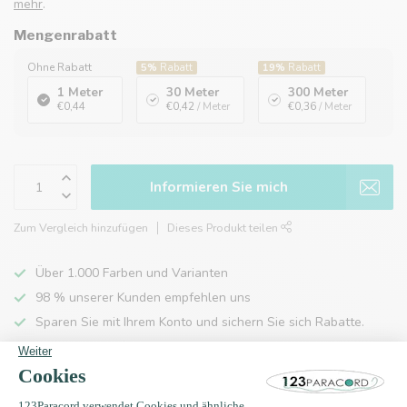
mehr
.
Mengenrabatt
Ohne Rabatt
5%
Rabatt
19%
Rabatt
1 Meter
30 Meter
300 Meter
€0,44
€0,42
/ Meter
€0,36
/ Meter
Informieren Sie mich
Zum Vergleich hinzufügen
Dieses Produkt teilen
Über 1.000 Farben und Varianten
98 % unserer Kunden empfehlen uns
Sparen Sie mit Ihrem Konto und sichern Sie sich Rabatte.
Kostenlose Lieferung nach Hause ab 150 €