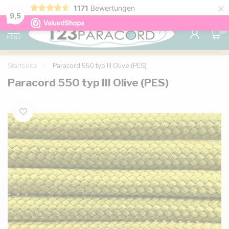
×
1171
Bewertungen
Kostenlose Lieferung nach Hause ab 150 €
9.6
9,5
0
MENU
Startseite
/
Paracord 550 typ III Olive (PES)
Paracord 550 typ III Olive (PES)