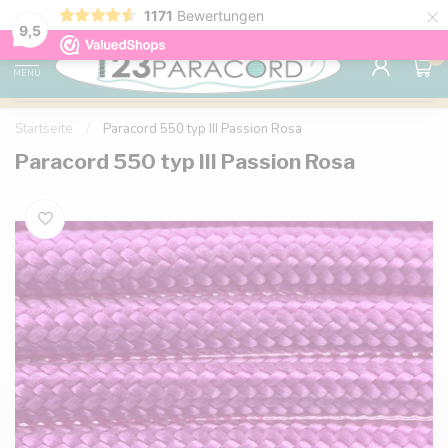
×
1171
Bewertungen
Kostenlose Lieferung nach Hause ab 150 €
9.6
9,5
0
MENU
Startseite
/
Paracord 550 typ III Passion Rosa
Paracord 550 typ III Passion Rosa