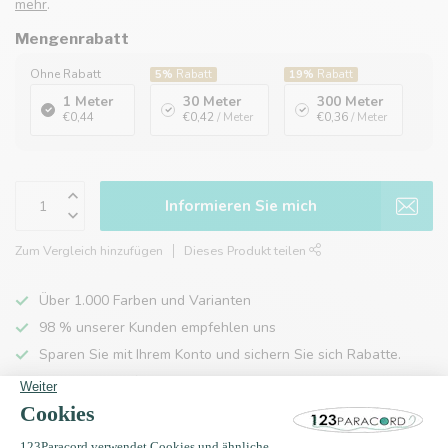
mehr
.
Mengenrabatt
Ohne Rabatt
5%
Rabatt
19%
Rabatt
1 Meter
30 Meter
300 Meter
€0,44
€0,42
/ Meter
€0,36
/ Meter
Informieren Sie mich
Zum Vergleich hinzufügen
Dieses Produkt teilen
Über 1.000 Farben und Varianten
98 % unserer Kunden empfehlen uns
Sparen Sie mit Ihrem Konto und sichern Sie sich Rabatte.
Kostenlose Lieferung nach Hause ab 150 €