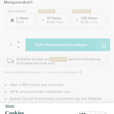
Mengenrabatt
Ohne Rabatt
5%
Rabatt
19%
Rabatt
1 Meter
30 Meter
300 Meter
€0,44
€0,42
/ Meter
€0,36
/ Meter
Zum Warenkorb hinzufügen
Bestellen Sie jetzt und
15:27:43
, damit Ihre Bestellung
noch heute versandt wird.
Zum Vergleich hinzufügen
Dieses Produkt teilen
Über 1.000 Farben und Varianten
98 % unserer Kunden empfehlen uns
Sparen Sie mit Ihrem Konto und sichern Sie sich Rabatte.
Kostenlose Lieferung nach Hause ab 150 €