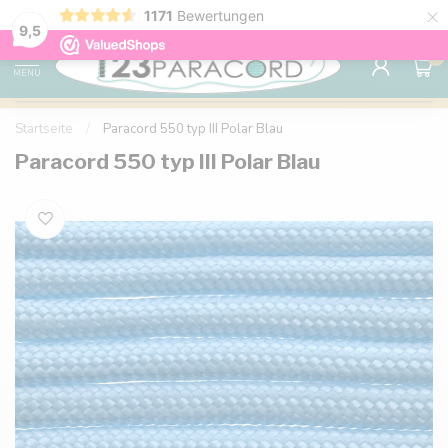
×
1171
Bewertungen
Kostenlose Lieferung nach Hause ab 150 €
9.6
9,5
0
MENU
Startseite
/
Paracord 550 typ III Polar Blau
Paracord 550 typ III Polar Blau