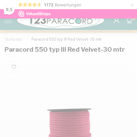
×
1172
Bewertungen
Kostenlose Lieferung nach Hause ab 150 €
9.6
9,5
0
MENU
Startseite
/
Paracord 550 typ III Red Velvet-30 mtr
Paracord 550 typ III Red Velvet-30 mtr