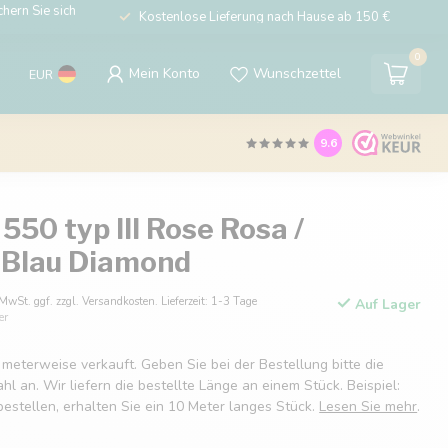
hern Sie sich
Kostenlose Lieferung nach Hause ab 150 €
0
Mein Konto
Wunschzettel
EUR
9.6
550 typ III Rose Rosa /
 Blau Diamond
 MwSt. ggf. zzgl. Versandkosten. Lieferzeit: 1-3 Tage
Auf Lager
er
 meterweise verkauft. Geben Sie bei der Bestellung bitte die
 an. Wir liefern die bestellte Länge an einem Stück. Beispiel:
estellen, erhalten Sie ein 10 Meter langes Stück.
Lesen Sie mehr
.