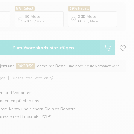
5%
Rabatt
19%
Rabatt
30 Meter
300 Meter
€0,42
/ Meter
€0,36
/ Meter
Zum Warenkorb hinzufügen
 jetzt und
04:28:58
, damit Ihre Bestellung noch heute versandt wird.
gen
Dieses Produkt teilen
en und Varianten
unden empfehlen uns
hrem Konto und sichern Sie sich Rabatte.
erung nach Hause ab 150 €