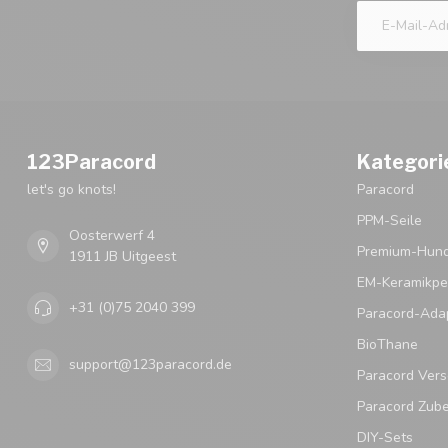
123Paracord
Kategori
let's go knots!
Paracord
PPM-Seile
Oosterwerf 4
Premium-Hund
1911 JB Uitgeest
EM-Keramikpe
+31 (0)75 2040 399
Paracord-Ada
BioThane
support@123paracord.de
Paracord Vers
Paracord Zub
DIY-Sets