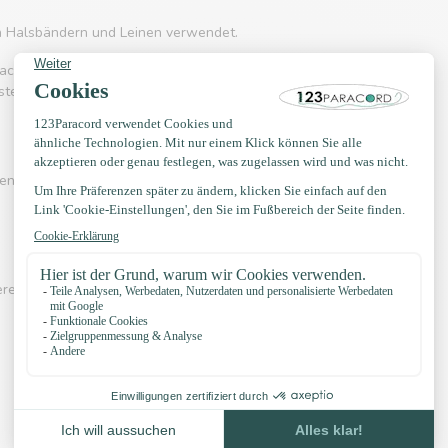
on Halsbändern und Leinen verwendet.
acord 550 häufig eingesetzt wird. Es kennt
rstellung von Hängematten, Schnürsenkel, Gürtel
en? Sehen Sie sich eines der Videos unten an:
erer eigenen Knotenbeispiele, YouTube Kanal,