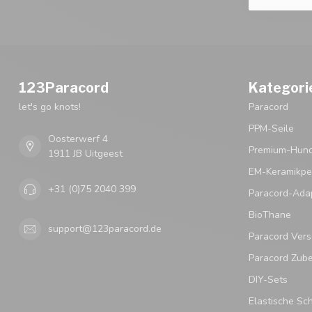
123Paracord
Kategori
let's go knots!
Paracord
PPM-Seile
Oosterwerf 4
Premium-Hund
1911 JB Uitgeest
EM-Keramikpe
+31 (0)75 2040 399
Paracord-Ada
BioThane
support@123paracord.de
Paracord Vers
Paracord Zub
DIY-Sets
Elastische Sc