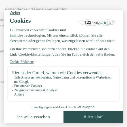
on Halsbändern und Leinen verwendet.
acord 550 häufig eingesetzt wird. Es kennt
rstellung von Hängematten, Schnürsenkel, Gürtel
en? Sehen Sie sich eines der Videos unten an:
erer eigenen Knotenbeispiele, YouTube Kanal,