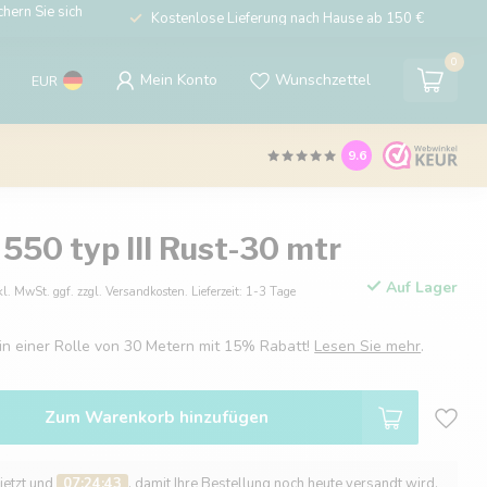
hern Sie sich
Kostenlose Lieferung nach Hause ab 150 €
0
Mein Konto
Wunschzettel
EUR
9.6
550 typ III Rust-30 mtr
Auf Lager
kl. MwSt. ggf. zzgl. Versandkosten. Lieferzeit: 1-3 Tage
 in einer Rolle von 30 Metern mit 15% Rabatt!
Lesen Sie mehr
.
Zum Warenkorb hinzufügen
 jetzt und
07:24:42
, damit Ihre Bestellung noch heute versandt wird.