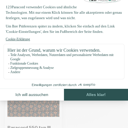
Produktbeschreibung
Eigenschaften
Zuletzt angesehen
Paracord 550 typ III