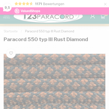
×
1171
Bewertungen
Kostenlose Lieferung nach Hause ab 150 €
9.6
9,5
0
MENU
Startseite
/
Paracord 550 typ III Rust Diamond
Paracord 550 typ III Rust Diamond