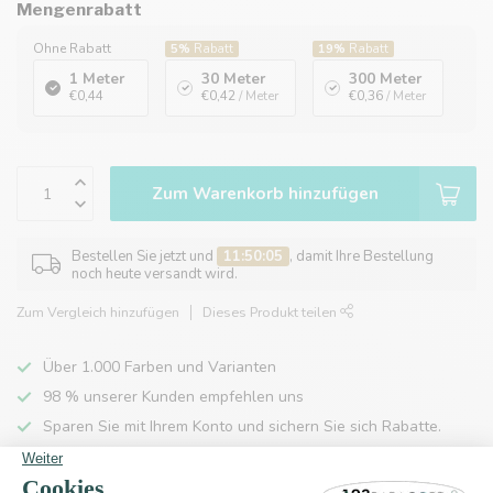
Mengenrabatt
Ohne Rabatt
5%
Rabatt
19%
Rabatt
1 Meter
30 Meter
300 Meter
€0,44
€0,42
/ Meter
€0,36
/ Meter
Zum Warenkorb hinzufügen
Bestellen Sie jetzt und
11:50:05
, damit Ihre Bestellung
noch heute versandt wird.
Zum Vergleich hinzufügen
Dieses Produkt teilen
Über 1.000 Farben und Varianten
98 % unserer Kunden empfehlen uns
Sparen Sie mit Ihrem Konto und sichern Sie sich Rabatte.
Kostenlose Lieferung nach Hause ab 150 €