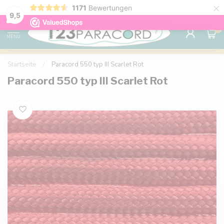
×
1171
Bewertungen
Kostenlose Lieferung nach Hause ab 150 €
9.6
9,5
0
MENU
Startseite
/
Paracord 550 typ III Scarlet Rot
Paracord 550 typ III Scarlet Rot