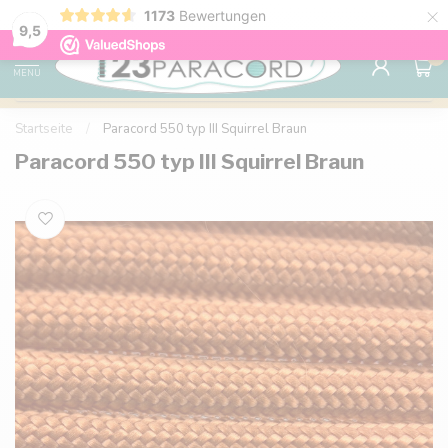
×
1173
Bewertungen
Kostenlose Lieferung nach Hause ab 150 €
9.6
9,5
0
MENU
Startseite
/
Paracord 550 typ III Squirrel Braun
Paracord 550 typ III Squirrel Braun