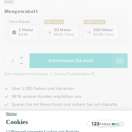
mehr
.
Mengenrabatt
Ohne Rabatt
5%
Rabatt
19%
Rabatt
1 Meter
30 Meter
300 Meter
€0,44
€0,42
/ Meter
€0,36
/ Meter
Informieren Sie mich
Zum Vergleich hinzufügen
Dieses Produkt teilen
Über 1.000 Farben und Varianten
98 % unserer Kunden empfehlen uns
Sparen Sie mit Ihrem Konto und sichern Sie sich Rabatte.
Kostenlose Lieferung nach Hause ab 150 €