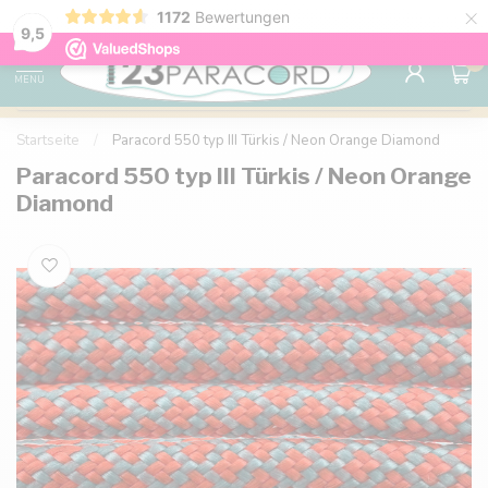
×
it Ihrem Konto und sichern Sie sich
1172
Bewertungen
Kostenlose Lieferung nach Ha
9.6
9,5
0
MENU
Startseite
/
Paracord 550 typ III Türkis / Neon Orange Diamond
Paracord 550 typ III Türkis / Neon Orange
Diamond