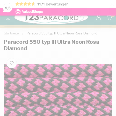
×
1171
Bewertungen
Kostenlose Lieferung nach Hause ab 150 €
9.6
9,5
0
MENU
Startseite
/
Paracord 550 typ III Ultra Neon Rosa Diamond
Paracord 550 typ III Ultra Neon Rosa
Diamond