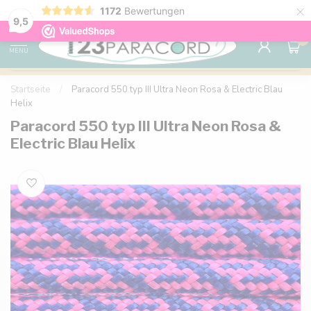
×
1172
Bewertungen
Kostenlose Lieferung nach Hause ab 150 €
9.6
9,5
0
MENU
Startseite
/
Paracord 550 typ III Ultra Neon Rosa & Electric Blau
Helix
Paracord 550 typ III Ultra Neon Rosa &
Electric Blau Helix