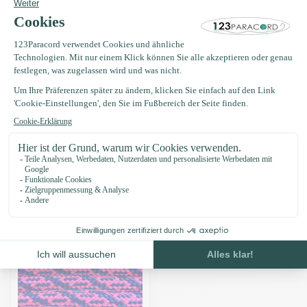
Kostenlose Lieferung nach Hause ab 150 €
Produktbeschreibung
Eigenschaften
Zuletzt angesehen
-16%