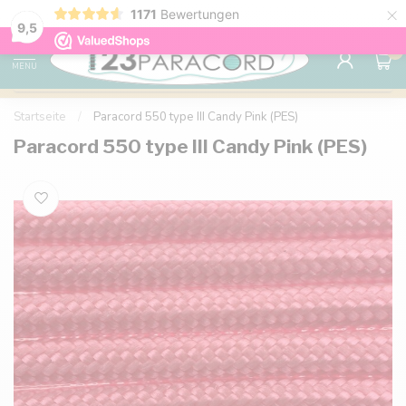
×
1171
Bewertungen
Kostenlose Lieferung nach Hause ab 150 €
9.6
9,5
0
MENU
Startseite
/
Paracord 550 type III Candy Pink (PES)
Paracord 550 type III Candy Pink (PES)