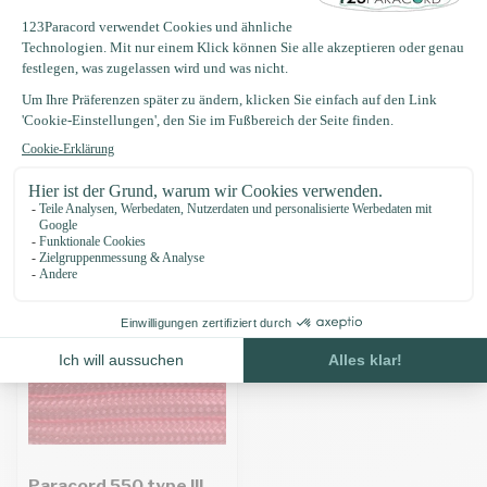
Produktbeschreibung
Eigenschaften
Zuletzt angesehen
Paracord 550 type III