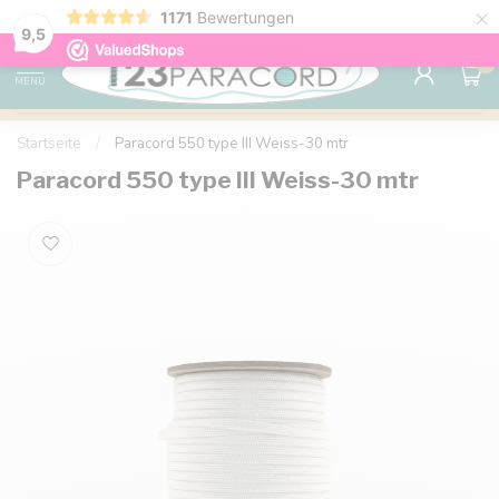
×
1171
Bewertungen
Kostenlose Lieferung nach Hause ab 150 €
9.6
9,5
0
MENU
Startseite
/
Paracord 550 type III Weiss-30 mtr
Paracord 550 type III Weiss-30 mtr