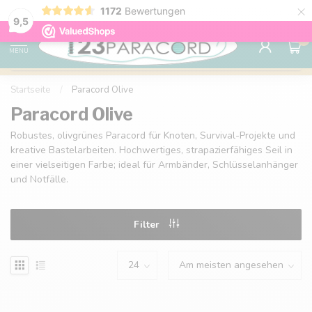
×
1172
Bewertungen
Kostenlose Lieferung nach Hause ab 150 €
9.6
9,5
0
MENU
Startseite
/
Paracord Olive
Paracord Olive
Robustes, olivgrünes Paracord für Knoten, Survival-Projekte und
kreative Bastelarbeiten. Hochwertiges, strapazierfähiges Seil in
einer vielseitigen Farbe; ideal für Armbänder, Schlüsselanhänger
und Notfälle.
Filter