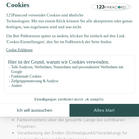
Oberfläche, die sich zum Schmelzen oder Verarbeiten eignet. Die
Farbe ist wichtig für Sichtbarkeit und Stil; Olivgrün reduziert die
Auffälligkeit in natürlichen Umgebungen ohne starke Kontraste.
Häufige Anwendungsbereiche
Armbänder, Schlüsselanhänger und Trageaccessoires
Reparaturen und provisorische Befestigungen bei
Outdoor-Aktivitäten
Zelt- und Tarplinen, Befestigung von Ausrüstung
Kreative Knoten- und Makramee-Projekte
Was du bei der Auswahl beachten
solltest
Achte bei der Auswahl auf Eigenschaften, die deinen
Einsatzzweck unterstützen:
Durchmesser und angegebene Festigkeitsklasse; diese
bestimmen die Belastbarkeit und das Knotenverhalten.
Farbkonsistenz über die gesamte Länge bei sichtbaren
Projekten.
Verarbeitung der Enden (Schmelzpunkt/Veredelung) für