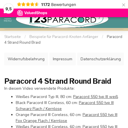
×
1172
Bewertungen
Sparen Sie mit Ihrem Konto und sichern Sie sich Rabatte.
9,5
MENU
Startseite
/
Beispiele für Paracord-Knoten Anfänger
/
Paracord
4 Strand Round Braid
Widerrufsbelehrung
Impressum
Datenschutzerklärung
Paracord 4 Strand Round Braid
In diesem Video verwendete Produkte:
Weißes Paracord Typ III, 80 cm:
Paracord 550 typ III weiß
Black Paracord III Coreless, 60 cm:
Paracord 550 typ III
Schwarz Flach / Kernlose
Orange Paracord III Coreless, 60 cm:
Paracord 550 typ III
Fox Orange Flach / Kernlose
Weißes Paracord III Coreless, 60 cm:
Paracord 550 typ III