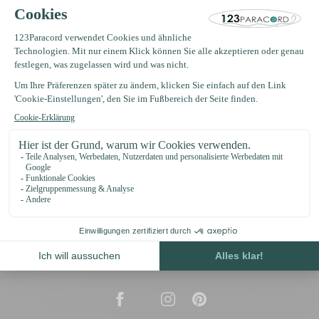
support@123paracord.de
Kategorien
Informationen
€