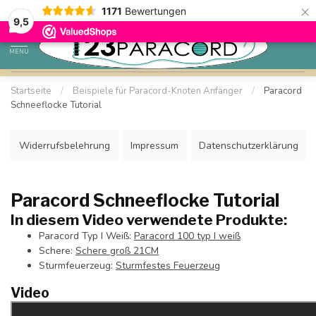
×
1171
Bewertungen
Sparen Sie mit Ihrem Konto und sichern Sie sich Rabatte.
9,5
MENU
Startseite
/
Beispiele für Paracord-Knoten Anfänger
/
Paracord
Schneeflocke Tutorial
Widerrufsbelehrung
Impressum
Datenschutzerklärung
Paracord Schneeflocke Tutorial
In diesem Video verwendete Produkte:
Paracord Typ I Weiß:
Paracord 100 typ I weiß
Schere:
Schere groß 21CM
Sturmfeuerzeug:
Sturmfestes Feuerzeug
Video