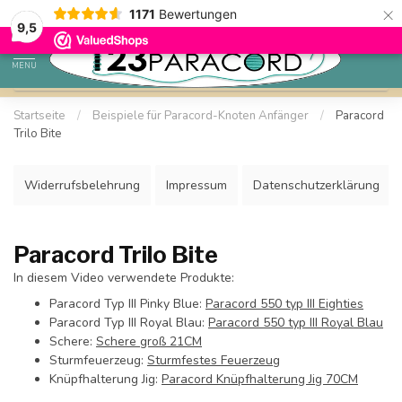
×
1171
Bewertungen
Sparen Sie mit Ihrem Konto und sichern Sie sich Rabatte.
9,5
MENU
Startseite
/
Beispiele für Paracord-Knoten Anfänger
/
Paracord
Trilo Bite
Widerrufsbelehrung
Impressum
Datenschutzerklärung
Paracord Trilo Bite
In diesem Video verwendete Produkte:
Paracord Typ III Pinky Blue:
Paracord 550 typ III Eighties
Paracord Typ III Royal Blau:
Paracord 550 typ III Royal Blau
Schere:
Schere groß 21CM
Sturmfeuerzeug:
Sturmfestes Feuerzeug
Knüpfhalterung Jig:
Paracord Knüpfhalterung Jig 70CM