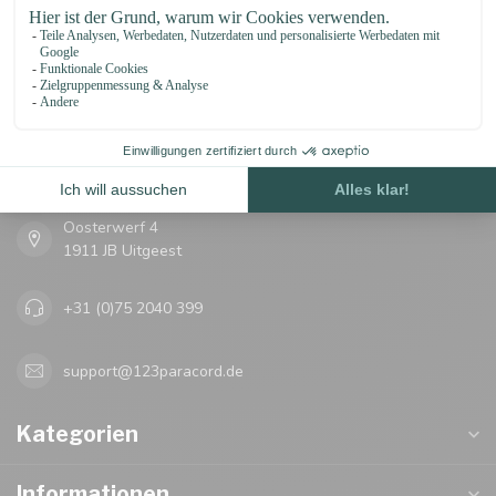
123Paracord
let's go knots!
Oosterwerf 4
1911 JB Uitgeest
+31 (0)75 2040 399
support@123paracord.de
Kategorien
Informationen