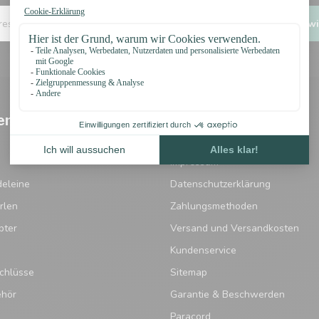
Ich wi
en
Informationen
Widerrufsbelehrung
Impressum
eleine
Datenschutzerklärung
rlen
Zahlungsmethoden
pter
Versand und Versandkosten
Kundenservice
chlüsse
Sitemap
ehör
Garantie & Beschwerden
Paracord