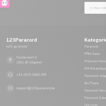
9,5
123Paracord
Kategori
let's go knots!
Paracord
PPM-Seile
Oosterwerf 4
Premium-Hund
1911 JB Uitgeest
EM-Keramikpe
+31 (0)75 2040 399
Paracord-Ada
BioThane
support@123paracord.de
Paracord Vers
Paracord Zub
DIY-Sets