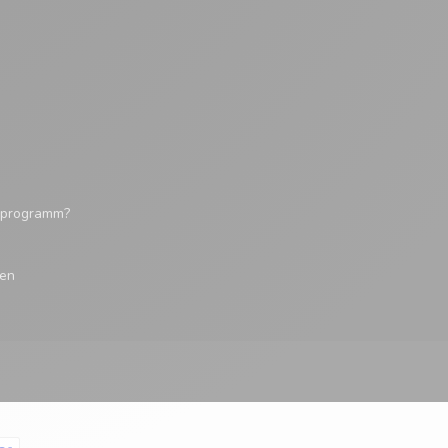
tsprogramm?
gen