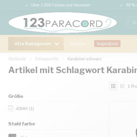
Über 1.000 Farben und Varianten
98 % 
Alle Kategorien
Service
Inspiration
Startseite
/
Schlagworte
/
Karabiner schwarz
Artikel mit Schlagwort Karabi
1
Pro
Größe
40MM
(1)
Stahl farbe